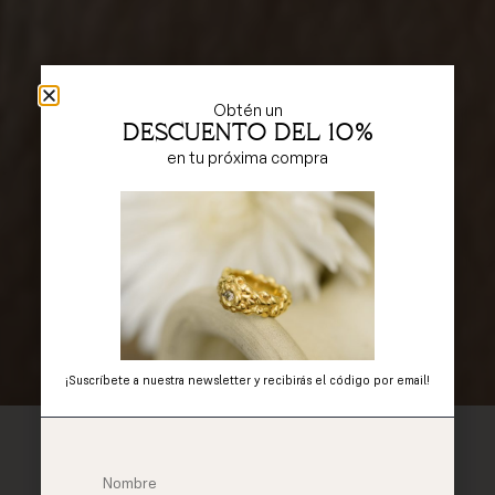
Obtén un
DESCUENTO del 10%
en tu próxima compra
Joyas a medida
Hacemos joyas personalizadas en nuestro taller de
Barcelona
¡Suscríbete a nuestra newsletter y recibirás el código por email!
¿COMO FUNCIONA?