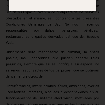
inmediato la relación con el Usuario, si se detecta que un
uso de su Espacio Web, o de cualquiera de los servicios
ofertados en el mismo, es contrario a las presentes
Condiciones Generales de Uso. No nos hacemos
responsables por daños, perjuicios, pérdidas,
reclamaciones o gastos derivados del uso del Espacio
Web.
Únicamente será responsable de eliminar, lo antes
posible, los contenidos que puedan generar tales
perjuicios, siempre que así se notifique. En especial no
seremos responsables de los perjuicios que se pudieran
derivar, entre otros, de:
-Interferencias, interrupciones, fallos, omisiones, averías
telefónicas, retrasos, bloqueos o desconexiones en el
funcionamiento del sistema electrónico, motivadas por
deficiencias, sobrecargas y errores en las líneas y redes