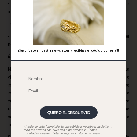
• Sea contrario al honor, a la intimidad personal y familiar
o a la propia imagen de las personas.
• Constituya cualquier tipo de publicidad.
• Incluya cualquier tipo de virus o programa que impida el
normal funcionamiento del Espacio Web.
¡Suscríbete a nuestra newsletter y recibirás el código por email!
6. RESPONSABILIDADES
No se garantiza el acceso continuado, ni la correcta
visualización, descarga o utilidad de los elementos e
informaciones contenidas en la web que puedan verse
impedidos, dificultados o interrumpidos por factores o
circunstancias que están fuera de su control. No se hace
responsable de las decisiones que pudieran adoptarse
QUIERO EL DESCUENTO
como consecuencia del acceso a los contenidos o
informaciones ofrecidas.
Al rellenar este formulario, te suscribirás a nuestra
newsletter
y
recibirás correos con nuestras promociones y últimas
novedades. Puedes darte de baja en cualquier momento.
Se podrá interrumpir el servicio, o resolver de modo