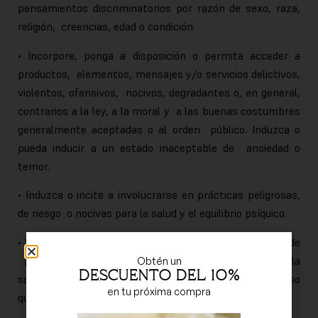
pensamientos discriminatorios por razón de sexo, raza,
religión, creencias, edad o condición.
• Incorpore, ponga a disposición o permita acceder a
productos, elementos, mensajes y/o servicios delictivos,
violentos, ofensivos, nocivos, degradantes o, en general,
contrarios a la ley, a la moral y a las buenas costumbres
generalmente aceptadas o al orden público. Induzca o
pueda inducir a un estado inaceptable de ansiedad o
temor.
• Induzca o incite a involucrarse en prácticas peligrosas,
de riesgo o nocivas para la salud y el equilibrio psíquico.
• Se encuentra protegido por la legislación en materia de
protección intelectual o industrial perteneciente a la
Obtén un
DESCUENTO del 10%
sociedad o a terceros sin que haya sido autorizado el uso
en tu próxima compra
que se pretenda realizar.