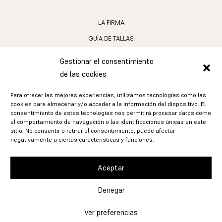
LA FIRMA
GUÍA DE TALLAS
LOS MATERIALES
Gestionar el consentimiento
CUIDADO DE LAS JOYAS
de las cookies
INSTAGRAM
Para ofrecer las mejores experiencias, utilizamos tecnologías como las
cookies para almacenar y/o acceder a la información del dispositivo. El
SPOTIFY (PRÓXIMAMENTE)
consentimiento de estas tecnologías nos permitirá procesar datos como
el comportamiento de navegación o las identificaciones únicas en este
ENVÍOS Y DEVOLUCIONES
sitio. No consentir o retirar el consentimiento, puede afectar
negativamente a ciertas características y funciones.
AVISO LEGAL
POLÍTICA DE PRIVACIDAD
Aceptar
POLÍTICA DE COOKIES
Denegar
Ver preferencias