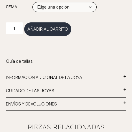
GEMA
Obtén un
DESCUENTO del 10%
en tu próxima compra
AÑADIR AL CARRITO
¡Suscríbete a nuestra newsletter y recibirás el código por email!
Guía de tallas
INFORMACIÓN ADICIONAL DE LA JOYA
CUIDADO DE LAS JOYAS
QUIERO EL DESCUENTO
ENVÍOS Y DEVOLUCIONES
Al rellenar este formulario, te suscribirás a nuestra
newsletter
y
recibirás correos con nuestras promociones y últimas
novedades. Puedes darte de baja en cualquier momento.
Piezas relacionadas