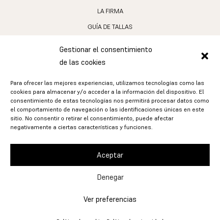
LA FIRMA
GUÍA DE TALLAS
LOS MATERIALES
Gestionar el consentimiento
CUIDADO DE LAS JOYAS
de las cookies
INSTAGRAM
Para ofrecer las mejores experiencias, utilizamos tecnologías como las
cookies para almacenar y/o acceder a la información del dispositivo. El
SPOTIFY (PRÓXIMAMENTE)
consentimiento de estas tecnologías nos permitirá procesar datos como
el comportamiento de navegación o las identificaciones únicas en este
ENVÍOS Y DEVOLUCIONES
sitio. No consentir o retirar el consentimiento, puede afectar
negativamente a ciertas características y funciones.
AVISO LEGAL
POLÍTICA DE PRIVACIDAD
Aceptar
POLÍTICA DE COOKIES
Denegar
Ver preferencias
© Ariadna Dauner Jewelry 2024. Todos los derechos reservados